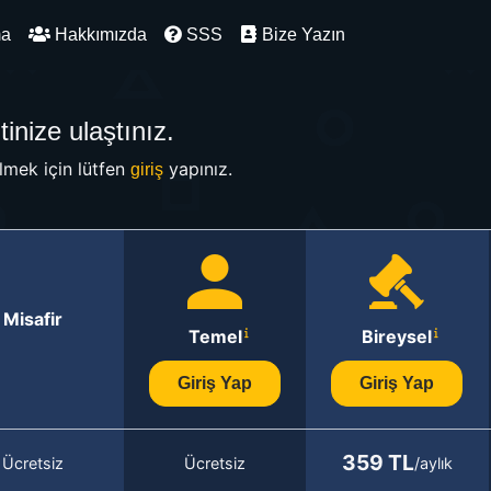
ma
Hakkımızda
SSS
Bize Yazın
inize ulaştınız.
mek için lütfen
yapınız.
giriş
Misafir
Temel
Bireysel
Giriş Yap
Giriş Yap
359 TL
Ücretsiz
Ücretsiz
/aylık