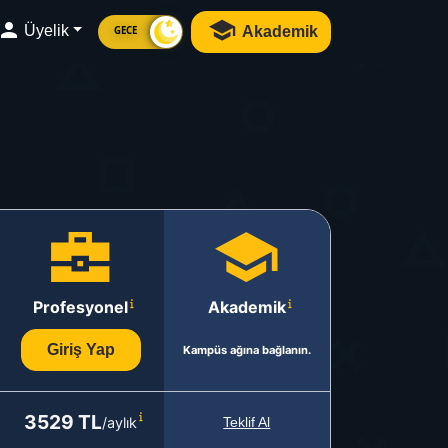
Üyelik
Akademik
GECE
Profesyonel
Akademik
Giriş Yap
Kampüs ağına bağlanın.
3529 TL
/aylık
Teklif Al