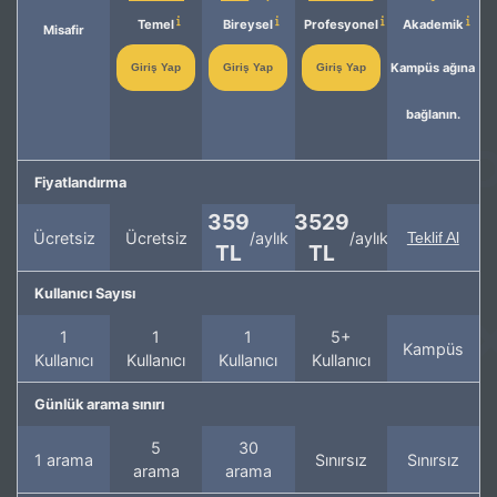
Temel
Bireysel
Profesyonel
Akademik
Misafir
Kampüs ağına
Giriş Yap
Giriş Yap
Giriş Yap
bağlanın.
Fiyatlandırma
359
3529
Ücretsiz
Ücretsiz
/aylık
/aylık
Teklif Al
TL
TL
Kullanıcı Sayısı
1
1
1
5+
Kampüs
Kullanıcı
Kullanıcı
Kullanıcı
Kullanıcı
Günlük arama sınırı
5
30
1 arama
Sınırsız
Sınırsız
arama
arama