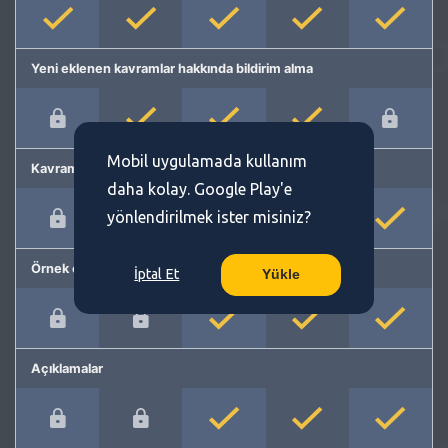
Yeni eklenen kavramlar hakkında bildirim alma
Mobil uygulamada kullanım
Kavram önerme
daha kolay. Google Play'e
yönlendirilmek ister misiniz?
Örnek cümleler
İptal Et
Yükle
Açıklamalar