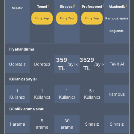
Temel
Bireysel
Profesyonel
Akademik
Misafir
Kampüs ağına
Giriş Yap
Giriş Yap
Giriş Yap
bağlanın.
Fiyatlandırma
359
3529
Ücretsiz
Ücretsiz
/aylık
/aylık
Teklif Al
TL
TL
Kullanıcı Sayısı
1
1
1
5+
Kampüs
Kullanıcı
Kullanıcı
Kullanıcı
Kullanıcı
Günlük arama sınırı
5
30
1 arama
Sınırsız
Sınırsız
arama
arama