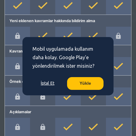
Yeni eklenen kavramlar hakkında bildirim alma
Mobil uygulamada kullanım
Kavram önerme
daha kolay. Google Play'e
yönlendirilmek ister misiniz?
Örnek cümleler
İptal Et
Yükle
Açıklamalar