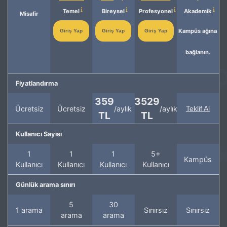
Temel
Bireysel
Profesyonel
Akademik
Misafir
Kampüs ağına
Giriş Yap
Giriş Yap
Giriş Yap
bağlanın.
Fiyatlandırma
359
3529
Ücretsiz
Ücretsiz
/aylık
/aylık
Teklif Al
TL
TL
Kullanıcı Sayısı
1
1
1
5+
Kampüs
Kullanıcı
Kullanıcı
Kullanıcı
Kullanıcı
Günlük arama sınırı
5
30
1 arama
Sınırsız
Sınırsız
arama
arama