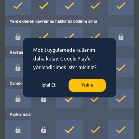
Yeni eklenen kavramlar hakkında bildirim alma
Mobil uygulamada kullanım
Kavram önerme
daha kolay. Google Play'e
yönlendirilmek ister misiniz?
Örnek cümleler
İptal Et
Yükle
Açıklamalar