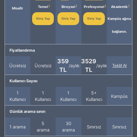
Temel
Bireysel
Profesyonel
Akademik
Misafir
Kampüs ağına
Giriş Yap
Giriş Yap
Giriş Yap
bağlanın.
Fiyatlandırma
359
3529
Ücretsiz
Ücretsiz
/aylık
/aylık
Teklif Al
TL
TL
Kullanıcı Sayısı
1
1
1
5+
Kampüs
Kullanıcı
Kullanıcı
Kullanıcı
Kullanıcı
Günlük arama sınırı
5
30
1 arama
Sınırsız
Sınırsız
arama
arama