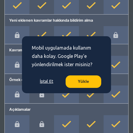
Yeni eklenen kavramlar hakkında bildirim alma
Mobil uygulamada kullanım
Kavram önerme
daha kolay. Google Play'e
yönlendirilmek ister misiniz?
Örnek cümleler
İptal Et
Yükle
Açıklamalar