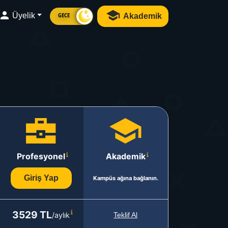
Üyelik
Akademik
GECE
Profesyonel
Akademik
Giriş Yap
Kampüs ağına bağlanın.
3529 TL
/aylık
Teklif Al