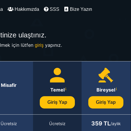
ma
Hakkımızda
SSS
Bize Yazın
inize ulaştınız.
mek için lütfen
yapınız.
giriş
Misafir
Temel
Bireysel
Giriş Yap
Giriş Yap
359 TL
Ücretsiz
Ücretsiz
/aylık