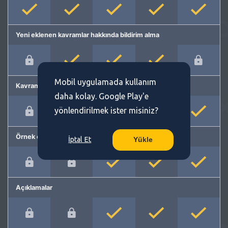
Yeni eklenen kavramlar hakkında bildirim alma
Mobil uygulamada kullanım
Kavram önerme
daha kolay. Google Play'e
yönlendirilmek ister misiniz?
Örnek cümleler
İptal Et
Yükle
Açıklamalar