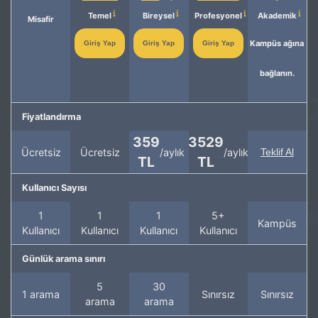
Temel
Bireysel
Profesyonel
Akademik
Misafir
Kampüs ağına
Giriş Yap
Giriş Yap
Giriş Yap
bağlanın.
Fiyatlandırma
359
3529
Ücretsiz
Ücretsiz
/aylık
/aylık
Teklif Al
TL
TL
Kullanıcı Sayısı
1
1
1
5+
Kampüs
Kullanıcı
Kullanıcı
Kullanıcı
Kullanıcı
Günlük arama sınırı
5
30
1 arama
Sınırsız
Sınırsız
arama
arama