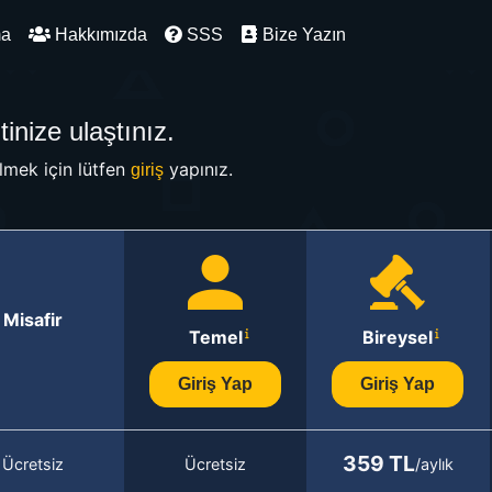
ma
Hakkımızda
SSS
Bize Yazın
inize ulaştınız.
mek için lütfen
yapınız.
giriş
Misafir
Temel
Bireysel
Giriş Yap
Giriş Yap
359 TL
Ücretsiz
Ücretsiz
/aylık