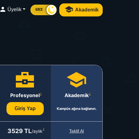
Üyelik
Akademik
GECE
Profesyonel
Akademik
Giriş Yap
Kampüs ağına bağlanın.
3529 TL
/aylık
Teklif Al