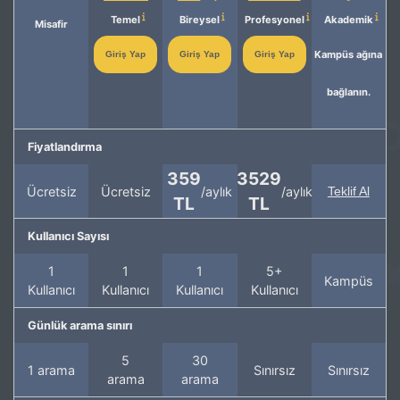
Temel
Bireysel
Profesyonel
Akademik
Misafir
Kampüs ağına
Giriş Yap
Giriş Yap
Giriş Yap
bağlanın.
Fiyatlandırma
359
3529
Ücretsiz
Ücretsiz
/aylık
/aylık
Teklif Al
TL
TL
Kullanıcı Sayısı
1
1
1
5+
Kampüs
Kullanıcı
Kullanıcı
Kullanıcı
Kullanıcı
Günlük arama sınırı
5
30
1 arama
Sınırsız
Sınırsız
arama
arama