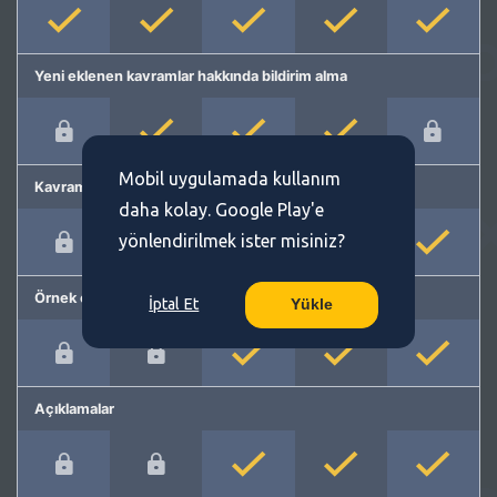
Yeni eklenen kavramlar hakkında bildirim alma
Mobil uygulamada kullanım
Kavram önerme
daha kolay. Google Play'e
yönlendirilmek ister misiniz?
Örnek cümleler
İptal Et
Yükle
Açıklamalar