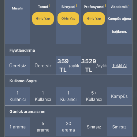
Temel
Bireysel
Profesyonel
Akademik
Misafir
Kampüs ağına
Giriş Yap
Giriş Yap
Giriş Yap
bağlanın.
Fiyatlandırma
359
3529
Ücretsiz
Ücretsiz
/aylık
/aylık
Teklif Al
TL
TL
Kullanıcı Sayısı
1
1
1
5+
Kampüs
Kullanıcı
Kullanıcı
Kullanıcı
Kullanıcı
Günlük arama sınırı
5
30
1 arama
Sınırsız
Sınırsız
arama
arama