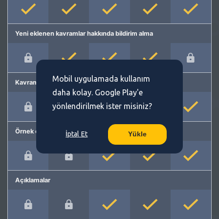
Yeni eklenen kavramlar hakkında bildirim alma
Mobil uygulamada kullanım
Kavram önerme
daha kolay. Google Play'e
yönlendirilmek ister misiniz?
Örnek cümleler
İptal Et
Yükle
Açıklamalar