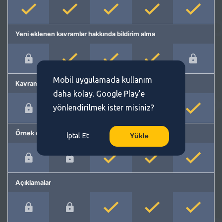
Yeni eklenen kavramlar hakkında bildirim alma
Mobil uygulamada kullanım
Kavram önerme
daha kolay. Google Play'e
yönlendirilmek ister misiniz?
Örnek cümleler
İptal Et
Yükle
Açıklamalar