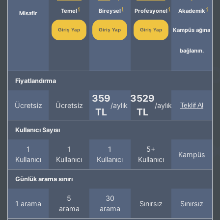
Temel
Bireysel
Profesyonel
Akademik
Misafir
Kampüs ağına
Giriş Yap
Giriş Yap
Giriş Yap
bağlanın.
Fiyatlandırma
359
3529
Ücretsiz
Ücretsiz
/aylık
/aylık
Teklif Al
TL
TL
Kullanıcı Sayısı
1
1
1
5+
Kampüs
Kullanıcı
Kullanıcı
Kullanıcı
Kullanıcı
Günlük arama sınırı
5
30
1 arama
Sınırsız
Sınırsız
arama
arama