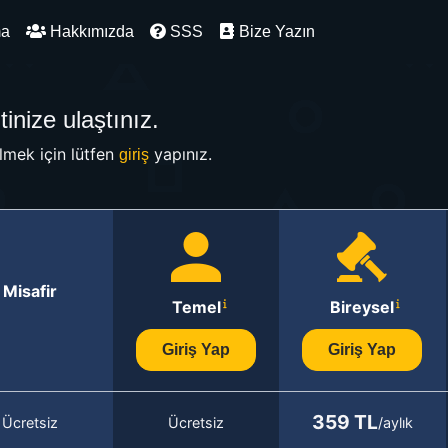
ma
Hakkımızda
SSS
Bize Yazın
inize ulaştınız.
mek için lütfen
yapınız.
giriş
Misafir
Temel
Bireysel
Giriş Yap
Giriş Yap
359 TL
Ücretsiz
Ücretsiz
/aylık