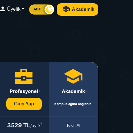
Üyelik
Akademik
GECE
Profesyonel
Akademik
Giriş Yap
Kampüs ağına bağlanın.
3529 TL
/aylık
Teklif Al