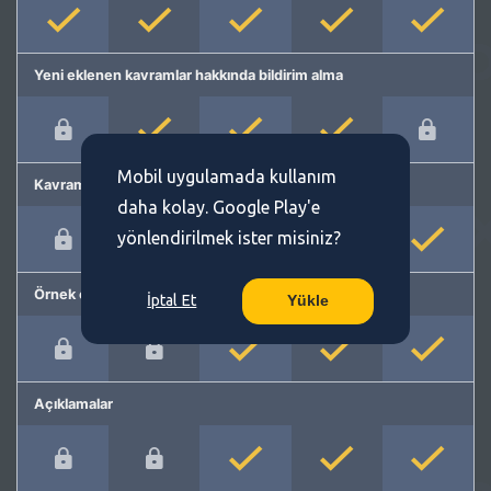
Yeni eklenen kavramlar hakkında bildirim alma
Mobil uygulamada kullanım
Kavram önerme
daha kolay. Google Play'e
yönlendirilmek ister misiniz?
Örnek cümleler
İptal Et
Yükle
Açıklamalar