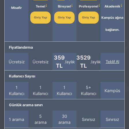
Temel
Bireysel
Profesyonel
Akademik
Misafir
Kampüs ağına
Giriş Yap
Giriş Yap
Giriş Yap
bağlanın.
Fiyatlandırma
359
3529
Ücretsiz
Ücretsiz
/aylık
/aylık
Teklif Al
TL
TL
Kullanıcı Sayısı
1
1
1
5+
Kampüs
Kullanıcı
Kullanıcı
Kullanıcı
Kullanıcı
Günlük arama sınırı
5
30
1 arama
Sınırsız
Sınırsız
arama
arama