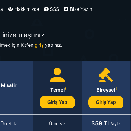
ma
Hakkımızda
SSS
Bize Yazın
inize ulaştınız.
mek için lütfen
yapınız.
giriş
Misafir
Temel
Bireysel
Giriş Yap
Giriş Yap
359 TL
Ücretsiz
Ücretsiz
/aylık