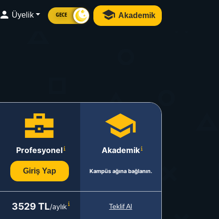
Üyelik
Akademik
GECE
Profesyonel
Akademik
Giriş Yap
Kampüs ağına bağlanın.
3529 TL
/aylık
Teklif Al