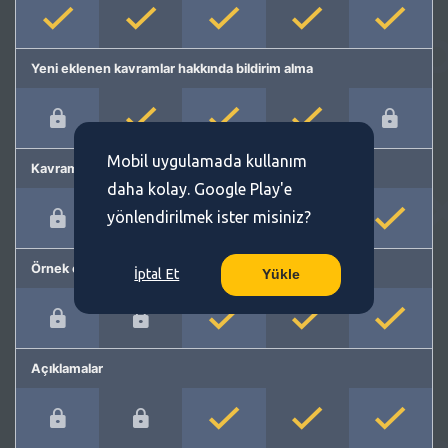
Yeni eklenen kavramlar hakkında bildirim alma
Mobil uygulamada kullanım
Kavram önerme
daha kolay. Google Play'e
yönlendirilmek ister misiniz?
Örnek cümleler
İptal Et
Yükle
Açıklamalar