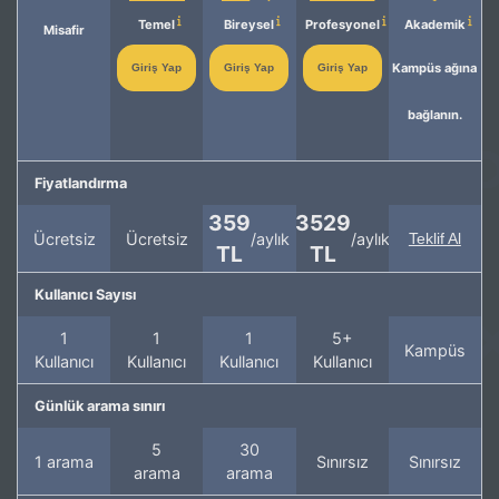
Temel
Bireysel
Profesyonel
Akademik
Misafir
Kampüs ağına
Giriş Yap
Giriş Yap
Giriş Yap
bağlanın.
Fiyatlandırma
359
3529
Ücretsiz
Ücretsiz
/aylık
/aylık
Teklif Al
TL
TL
Kullanıcı Sayısı
1
1
1
5+
Kampüs
Kullanıcı
Kullanıcı
Kullanıcı
Kullanıcı
Günlük arama sınırı
5
30
1 arama
Sınırsız
Sınırsız
arama
arama