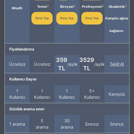
Temel
Bireysel
Profesyonel
Akademik
Misafir
Kampüs ağına
Giriş Yap
Giriş Yap
Giriş Yap
bağlanın.
Fiyatlandırma
359
3529
Ücretsiz
Ücretsiz
/aylık
/aylık
Teklif Al
TL
TL
Kullanıcı Sayısı
1
1
1
5+
Kampüs
Kullanıcı
Kullanıcı
Kullanıcı
Kullanıcı
Günlük arama sınırı
5
30
1 arama
Sınırsız
Sınırsız
arama
arama