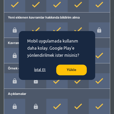
Yeni eklenen kavramlar hakkında bildirim alma
Mobil uygulamada kullanım
Kavram önerme
daha kolay. Google Play'e
yönlendirilmek ister misiniz?
Örnek cümleler
İptal Et
Yükle
Açıklamalar