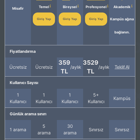
Temel
Bireysel
Profesyonel
Akademik
Misafir
Kampüs ağına
Giriş Yap
Giriş Yap
Giriş Yap
bağlanın.
Fiyatlandırma
359
3529
Ücretsiz
Ücretsiz
/aylık
/aylık
Teklif Al
TL
TL
Kullanıcı Sayısı
1
1
1
5+
Kampüs
Kullanıcı
Kullanıcı
Kullanıcı
Kullanıcı
Günlük arama sınırı
5
30
1 arama
Sınırsız
Sınırsız
arama
arama