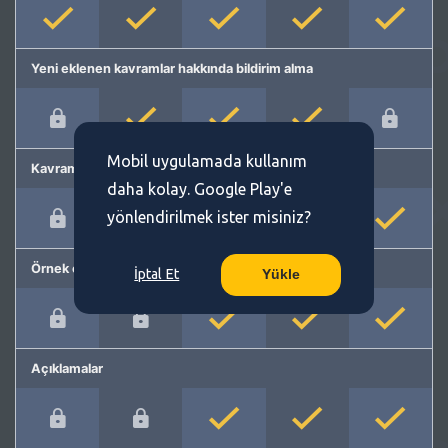
Yeni eklenen kavramlar hakkında bildirim alma
Mobil uygulamada kullanım
Kavram önerme
daha kolay. Google Play'e
yönlendirilmek ister misiniz?
Örnek cümleler
İptal Et
Yükle
Açıklamalar