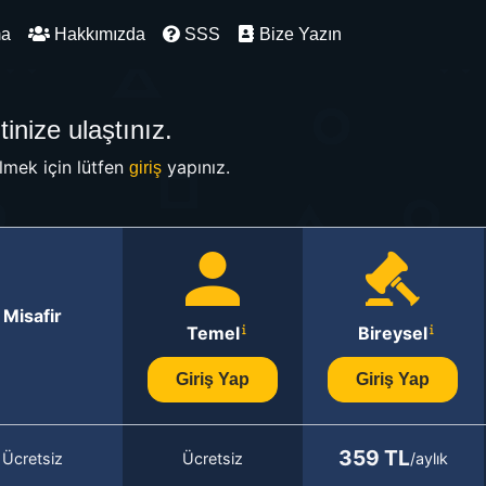
ma
Hakkımızda
SSS
Bize Yazın
inize ulaştınız.
mek için lütfen
yapınız.
giriş
Misafir
Temel
Bireysel
Giriş Yap
Giriş Yap
359 TL
Ücretsiz
Ücretsiz
/aylık