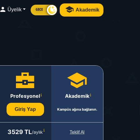
Üyelik
Akademik
GECE
Profesyonel
Akademik
Giriş Yap
Kampüs ağına bağlanın.
3529 TL
/aylık
Teklif Al