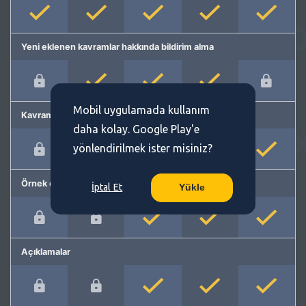
Yeni eklenen kavramlar hakkında bildirim alma
Mobil uygulamada kullanım
Kavram önerme
daha kolay. Google Play'e
yönlendirilmek ister misiniz?
Örnek cümleler
İptal Et
Yükle
Açıklamalar