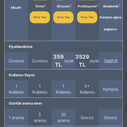
Temel
Bireysel
Profesyonel
Akademik
Misafir
Kampüs ağına
Giriş Yap
Giriş Yap
Giriş Yap
bağlanın.
Fiyatlandırma
359
3529
Ücretsiz
Ücretsiz
/aylık
/aylık
Teklif Al
TL
TL
Kullanıcı Sayısı
1
1
1
5+
Kampüs
Kullanıcı
Kullanıcı
Kullanıcı
Kullanıcı
Günlük arama sınırı
5
30
1 arama
Sınırsız
Sınırsız
arama
arama