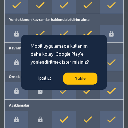
Yeni eklenen kavramlar hakkında bildirim alma
Mobil uygulamada kullanım
Kavram önerme
daha kolay. Google Play'e
yönlendirilmek ister misiniz?
Örnek cümleler
İptal Et
Yükle
Açıklamalar