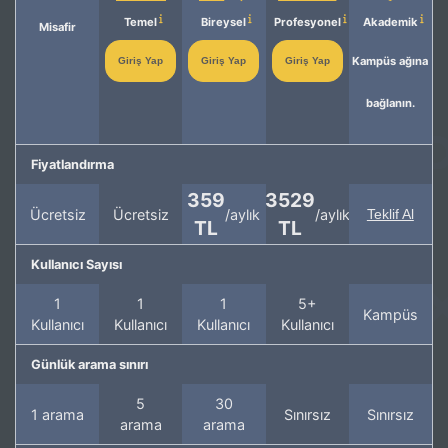
Temel
Bireysel
Profesyonel
Akademik
Misafir
Kampüs ağına
Giriş Yap
Giriş Yap
Giriş Yap
bağlanın.
Fiyatlandırma
359
3529
Ücretsiz
Ücretsiz
/aylık
/aylık
Teklif Al
TL
TL
Kullanıcı Sayısı
1
1
1
5+
Kampüs
Kullanıcı
Kullanıcı
Kullanıcı
Kullanıcı
Günlük arama sınırı
5
30
1 arama
Sınırsız
Sınırsız
arama
arama