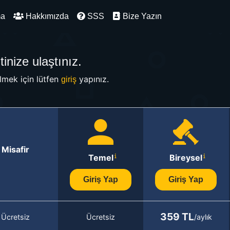
ma
Hakkımızda
SSS
Bize Yazın
inize ulaştınız.
mek için lütfen
yapınız.
giriş
Misafir
Temel
Bireysel
Giriş Yap
Giriş Yap
359 TL
Ücretsiz
Ücretsiz
/aylık