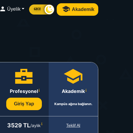
Üyelik
Akademik
GECE
Profesyonel
Akademik
Giriş Yap
Kampüs ağına bağlanın.
3529 TL
/aylık
Teklif Al