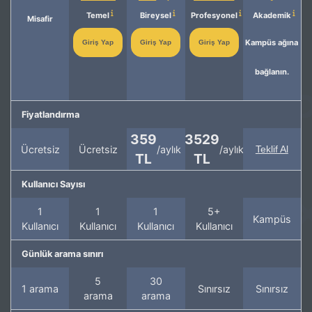
Temel
Bireysel
Profesyonel
Akademik
Misafir
Kampüs ağına
Giriş Yap
Giriş Yap
Giriş Yap
bağlanın.
Fiyatlandırma
359
3529
Ücretsiz
Ücretsiz
/aylık
/aylık
Teklif Al
TL
TL
Kullanıcı Sayısı
1
1
1
5+
Kampüs
Kullanıcı
Kullanıcı
Kullanıcı
Kullanıcı
Günlük arama sınırı
5
30
1 arama
Sınırsız
Sınırsız
arama
arama