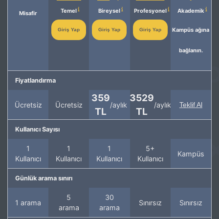
Temel
Bireysel
Profesyonel
Akademik
Misafir
Kampüs ağına
Giriş Yap
Giriş Yap
Giriş Yap
bağlanın.
Fiyatlandırma
359
3529
Ücretsiz
Ücretsiz
/aylık
/aylık
Teklif Al
TL
TL
Kullanıcı Sayısı
1
1
1
5+
Kampüs
Kullanıcı
Kullanıcı
Kullanıcı
Kullanıcı
Günlük arama sınırı
5
30
1 arama
Sınırsız
Sınırsız
arama
arama