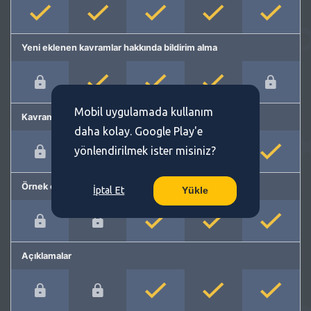
Yeni eklenen kavramlar hakkında bildirim alma
Mobil uygulamada kullanım
Kavram önerme
daha kolay. Google Play'e
yönlendirilmek ister misiniz?
Örnek cümleler
İptal Et
Yükle
Açıklamalar