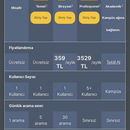
Temel
Bireysel
Profesyonel
Akademik
Misafir
Kampüs ağına
Giriş Yap
Giriş Yap
Giriş Yap
bağlanın.
Fiyatlandırma
359
3529
Ücretsiz
Ücretsiz
/aylık
/aylık
Teklif Al
TL
TL
Kullanıcı Sayısı
1
1
1
5+
Kampüs
Kullanıcı
Kullanıcı
Kullanıcı
Kullanıcı
Günlük arama sınırı
5
30
1 arama
Sınırsız
Sınırsız
arama
arama