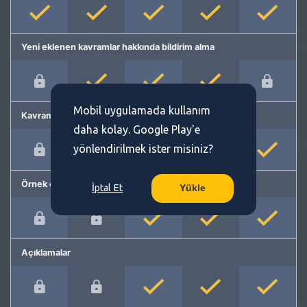
Yeni eklenen kavramlar hakkında bildirim alma
Mobil uygulamada kullanım
Kavram önerme
daha kolay. Google Play'e
yönlendirilmek ister misiniz?
Örnek cümleler
İptal Et
Yükle
Açıklamalar