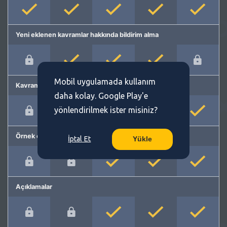
Yeni eklenen kavramlar hakkında bildirim alma
Mobil uygulamada kullanım
Kavram önerme
daha kolay. Google Play'e
yönlendirilmek ister misiniz?
Örnek cümleler
İptal Et
Yükle
Açıklamalar