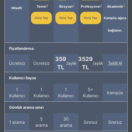
Temel
Bireysel
Profesyonel
Akademik
Misafir
Kampüs ağına
Giriş Yap
Giriş Yap
Giriş Yap
bağlanın.
Fiyatlandırma
359
3529
Ücretsiz
Ücretsiz
/aylık
/aylık
Teklif Al
TL
TL
Kullanıcı Sayısı
1
1
1
5+
Kampüs
Kullanıcı
Kullanıcı
Kullanıcı
Kullanıcı
Günlük arama sınırı
5
30
1 arama
Sınırsız
Sınırsız
arama
arama