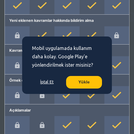
Yeni eklenen kavramlar hakkında bildirim alma
Mobil uygulamada kullanım
Kavram önerme
daha kolay. Google Play'e
yönlendirilmek ister misiniz?
Örnek cümleler
İptal Et
Yükle
Açıklamalar