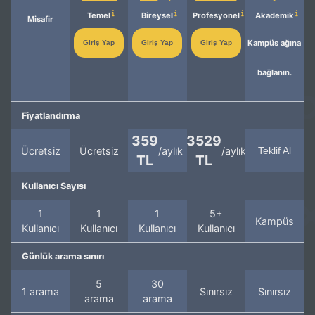
Temel
Bireysel
Profesyonel
Akademik
Misafir
Kampüs ağına
Giriş Yap
Giriş Yap
Giriş Yap
bağlanın.
Fiyatlandırma
359
3529
Ücretsiz
Ücretsiz
/aylık
/aylık
Teklif Al
TL
TL
Kullanıcı Sayısı
1
1
1
5+
Kampüs
Kullanıcı
Kullanıcı
Kullanıcı
Kullanıcı
Günlük arama sınırı
5
30
1 arama
Sınırsız
Sınırsız
arama
arama