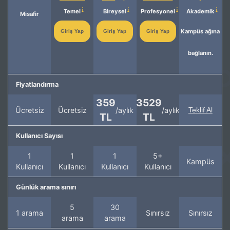
Temel
Bireysel
Profesyonel
Akademik
Misafir
Kampüs ağına
Giriş Yap
Giriş Yap
Giriş Yap
bağlanın.
Fiyatlandırma
359
3529
Ücretsiz
Ücretsiz
/aylık
/aylık
Teklif Al
TL
TL
Kullanıcı Sayısı
1
1
1
5+
Kampüs
Kullanıcı
Kullanıcı
Kullanıcı
Kullanıcı
Günlük arama sınırı
5
30
1 arama
Sınırsız
Sınırsız
arama
arama