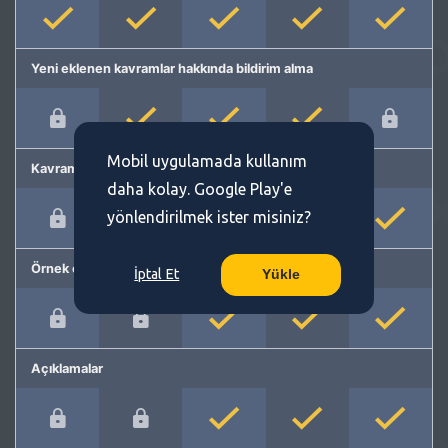
Yeni eklenen kavramlar hakkında bildirim alma
Mobil uygulamada kullanım
Kavram önerme
daha kolay. Google Play'e
yönlendirilmek ister misiniz?
Örnek cümleler
İptal Et
Yükle
Açıklamalar