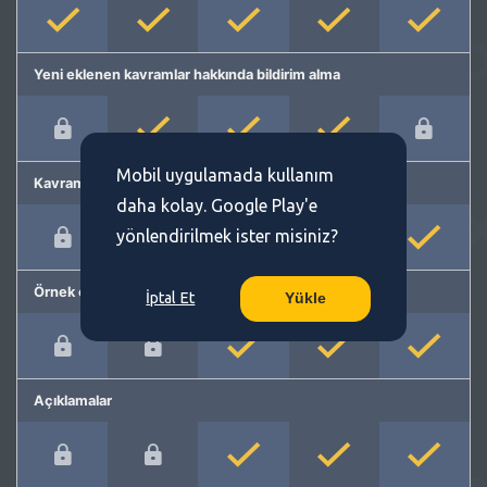
Yeni eklenen kavramlar hakkında bildirim alma
Mobil uygulamada kullanım
Kavram önerme
daha kolay. Google Play'e
yönlendirilmek ister misiniz?
Örnek cümleler
İptal Et
Yükle
Açıklamalar