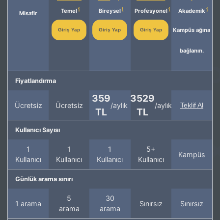
Temel
Bireysel
Profesyonel
Akademik
Misafir
Kampüs ağına
Giriş Yap
Giriş Yap
Giriş Yap
bağlanın.
Fiyatlandırma
359
3529
Ücretsiz
Ücretsiz
/aylık
/aylık
Teklif Al
TL
TL
Kullanıcı Sayısı
1
1
1
5+
Kampüs
Kullanıcı
Kullanıcı
Kullanıcı
Kullanıcı
Günlük arama sınırı
5
30
1 arama
Sınırsız
Sınırsız
arama
arama