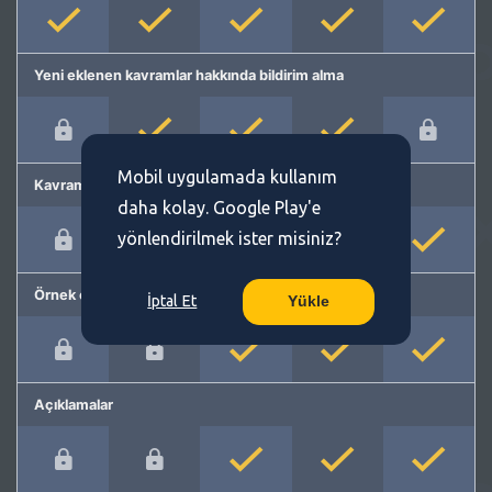
Yeni eklenen kavramlar hakkında bildirim alma
Mobil uygulamada kullanım
Kavram önerme
daha kolay. Google Play'e
yönlendirilmek ister misiniz?
Örnek cümleler
İptal Et
Yükle
Açıklamalar