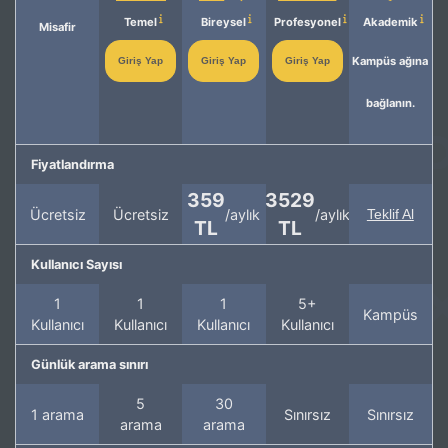
Temel
Bireysel
Profesyonel
Akademik
Misafir
Kampüs ağına
Giriş Yap
Giriş Yap
Giriş Yap
bağlanın.
Fiyatlandırma
359
3529
Ücretsiz
Ücretsiz
/aylık
/aylık
Teklif Al
TL
TL
Kullanıcı Sayısı
1
1
1
5+
Kampüs
Kullanıcı
Kullanıcı
Kullanıcı
Kullanıcı
Günlük arama sınırı
5
30
1 arama
Sınırsız
Sınırsız
arama
arama