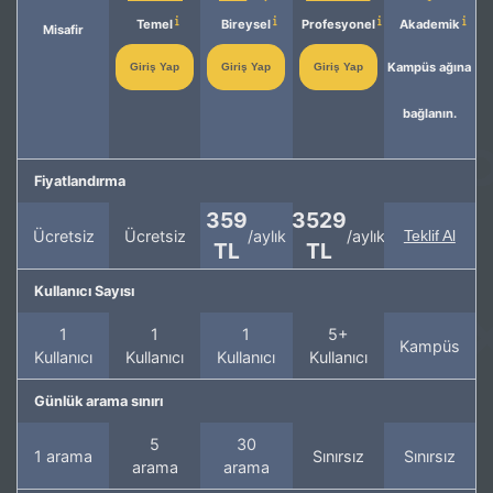
Temel
Bireysel
Profesyonel
Akademik
Misafir
Kampüs ağına
Giriş Yap
Giriş Yap
Giriş Yap
bağlanın.
Fiyatlandırma
359
3529
Ücretsiz
Ücretsiz
/aylık
/aylık
Teklif Al
TL
TL
Kullanıcı Sayısı
1
1
1
5+
Kampüs
Kullanıcı
Kullanıcı
Kullanıcı
Kullanıcı
Günlük arama sınırı
5
30
1 arama
Sınırsız
Sınırsız
arama
arama