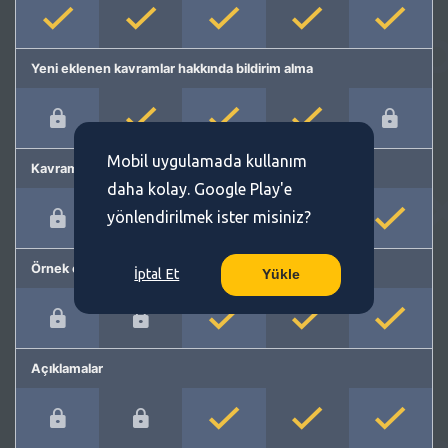
Yeni eklenen kavramlar hakkında bildirim alma
Mobil uygulamada kullanım
Kavram önerme
daha kolay. Google Play'e
yönlendirilmek ister misiniz?
Örnek cümleler
İptal Et
Yükle
Açıklamalar