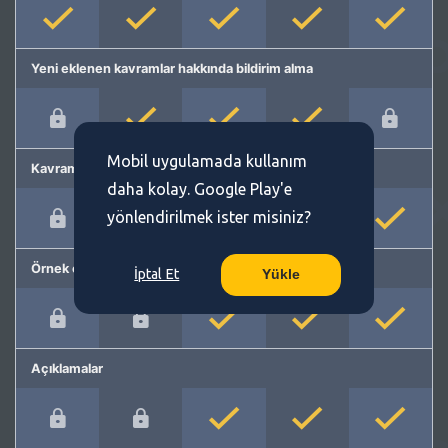
Yeni eklenen kavramlar hakkında bildirim alma
Mobil uygulamada kullanım
Kavram önerme
daha kolay. Google Play'e
yönlendirilmek ister misiniz?
Örnek cümleler
İptal Et
Yükle
Açıklamalar