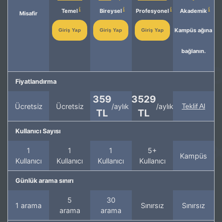
Temel
Bireysel
Profesyonel
Akademik
Misafir
Kampüs ağına
Giriş Yap
Giriş Yap
Giriş Yap
bağlanın.
Fiyatlandırma
359
3529
Ücretsiz
Ücretsiz
/aylık
/aylık
Teklif Al
TL
TL
Kullanıcı Sayısı
1
1
1
5+
Kampüs
Kullanıcı
Kullanıcı
Kullanıcı
Kullanıcı
Günlük arama sınırı
5
30
1 arama
Sınırsız
Sınırsız
arama
arama