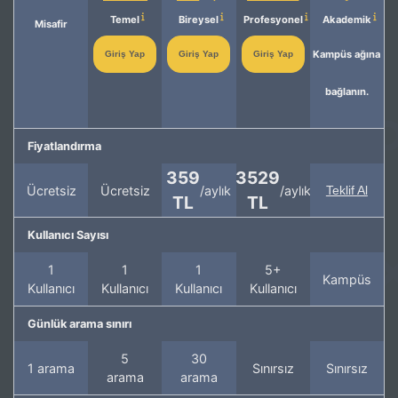
Temel
Bireysel
Profesyonel
Akademik
Misafir
Kampüs ağına
Giriş Yap
Giriş Yap
Giriş Yap
bağlanın.
Fiyatlandırma
359
3529
Ücretsiz
Ücretsiz
/aylık
/aylık
Teklif Al
TL
TL
Kullanıcı Sayısı
1
1
1
5+
Kampüs
Kullanıcı
Kullanıcı
Kullanıcı
Kullanıcı
Günlük arama sınırı
5
30
1 arama
Sınırsız
Sınırsız
arama
arama