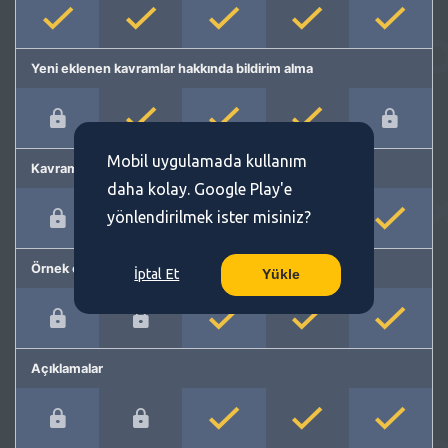
Yeni eklenen kavramlar hakkında bildirim alma
Mobil uygulamada kullanım
Kavram önerme
daha kolay. Google Play'e
yönlendirilmek ister misiniz?
Örnek cümleler
İptal Et
Yükle
Açıklamalar