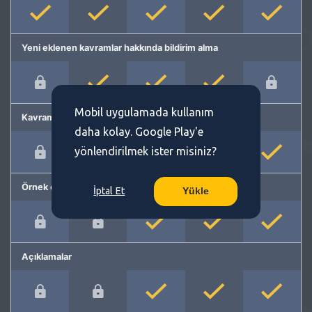
Yeni eklenen kavramlar hakkında bildirim alma
Mobil uygulamada kullanım
Kavram önerme
daha kolay. Google Play'e
yönlendirilmek ister misiniz?
Örnek cümleler
İptal Et
Yükle
Açıklamalar