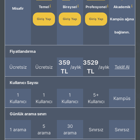
Temel
Bireysel
Profesyonel
Akademik
Misafir
Kampüs ağına
Giriş Yap
Giriş Yap
Giriş Yap
bağlanın.
Fiyatlandırma
359
3529
Ücretsiz
Ücretsiz
/aylık
/aylık
Teklif Al
TL
TL
Kullanıcı Sayısı
1
1
1
5+
Kampüs
Kullanıcı
Kullanıcı
Kullanıcı
Kullanıcı
Günlük arama sınırı
5
30
1 arama
Sınırsız
Sınırsız
arama
arama