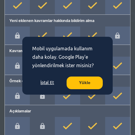
Yeni eklenen kavramlar hakkında bildirim alma
Mobil uygulamada kullanım
Kavram önerme
daha kolay. Google Play'e
yönlendirilmek ister misiniz?
Örnek cümleler
İptal Et
Yükle
Açıklamalar