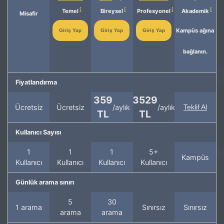
Temel
Bireysel
Profesyonel
Akademik
Misafir
Kampüs ağına
Giriş Yap
Giriş Yap
Giriş Yap
bağlanın.
Fiyatlandırma
359
3529
Ücretsiz
Ücretsiz
/aylık
/aylık
Teklif Al
TL
TL
Kullanıcı Sayısı
1
1
1
5+
Kampüs
Kullanıcı
Kullanıcı
Kullanıcı
Kullanıcı
Günlük arama sınırı
5
30
1 arama
Sınırsız
Sınırsız
arama
arama