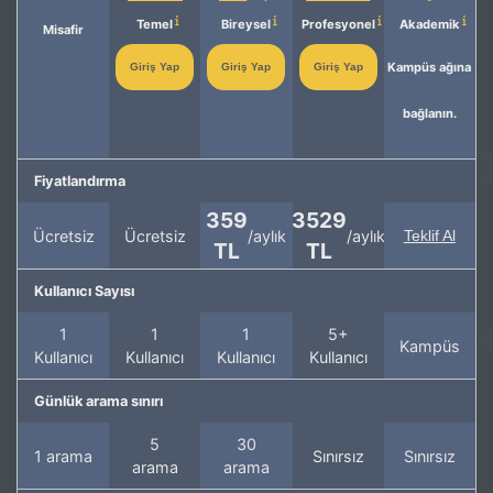
Temel
Bireysel
Profesyonel
Akademik
Misafir
Kampüs ağına
Giriş Yap
Giriş Yap
Giriş Yap
bağlanın.
Fiyatlandırma
359
3529
Ücretsiz
Ücretsiz
/aylık
/aylık
Teklif Al
TL
TL
Kullanıcı Sayısı
1
1
1
5+
Kampüs
Kullanıcı
Kullanıcı
Kullanıcı
Kullanıcı
Günlük arama sınırı
5
30
1 arama
Sınırsız
Sınırsız
arama
arama