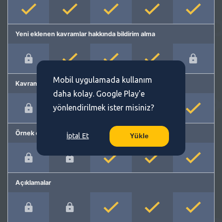
Yeni eklenen kavramlar hakkında bildirim alma
Mobil uygulamada kullanım
Kavram önerme
daha kolay. Google Play'e
yönlendirilmek ister misiniz?
Örnek cümleler
İptal Et
Yükle
Açıklamalar