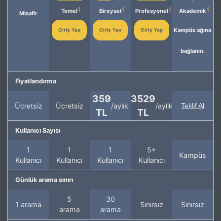
Temel
Bireysel
Profesyonel
Akademik
Misafir
Kampüs ağına
Giriş Yap
Giriş Yap
Giriş Yap
bağlanın.
Fiyatlandırma
359
3529
Ücretsiz
Ücretsiz
/aylık
/aylık
Teklif Al
TL
TL
Kullanıcı Sayısı
1
1
1
5+
Kampüs
Kullanıcı
Kullanıcı
Kullanıcı
Kullanıcı
Günlük arama sınırı
5
30
1 arama
Sınırsız
Sınırsız
arama
arama