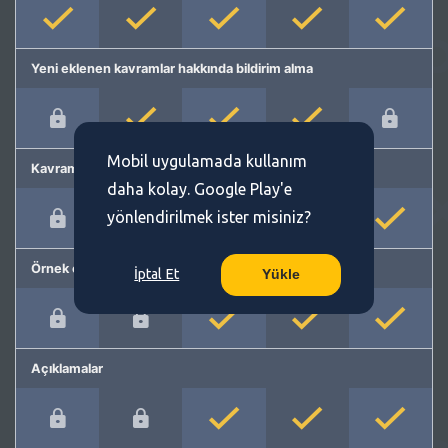
Yeni eklenen kavramlar hakkında bildirim alma
Mobil uygulamada kullanım
Kavram önerme
daha kolay. Google Play'e
yönlendirilmek ister misiniz?
Örnek cümleler
İptal Et
Yükle
Açıklamalar