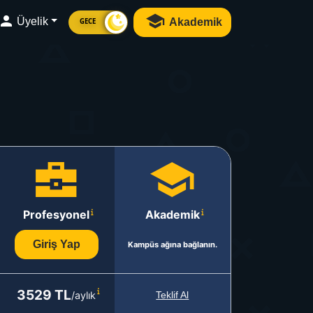
Üyelik
Akademik
GECE
Profesyonel
Akademik
Giriş Yap
Kampüs ağına bağlanın.
3529 TL
/aylık
Teklif Al