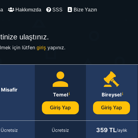
ma
Hakkımızda
SSS
Bize Yazın
inize ulaştınız.
mek için lütfen
yapınız.
giriş
Misafir
Temel
Bireysel
Giriş Yap
Giriş Yap
359 TL
Ücretsiz
Ücretsiz
/aylık