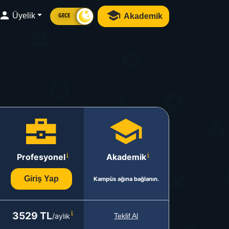
Üyelik
Akademik
GECE
Profesyonel
Akademik
Giriş Yap
Kampüs ağına bağlanın.
3529 TL
/aylık
Teklif Al