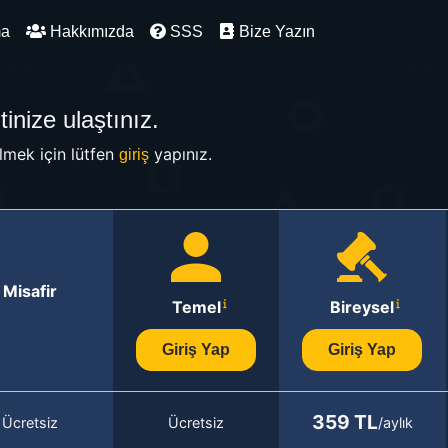
ma
Hakkımızda
SSS
Bize Yazın
inize ulaştınız.
mek için lütfen
yapınız.
giriş
Misafir
Temel
Bireysel
Giriş Yap
Giriş Yap
359 TL
Ücretsiz
Ücretsiz
/aylık