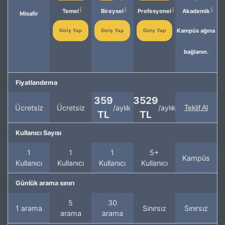
Temel
Bireysel
Profesyonel
Akademik
Misafir
Kampüs ağına
Giriş Yap
Giriş Yap
Giriş Yap
bağlanın.
Fiyatlandırma
359
3529
Ücretsiz
Ücretsiz
/aylık
/aylık
Teklif Al
TL
TL
Kullanıcı Sayısı
1
1
1
5+
Kampüs
Kullanıcı
Kullanıcı
Kullanıcı
Kullanıcı
Günlük arama sınırı
5
30
1 arama
Sınırsız
Sınırsız
arama
arama