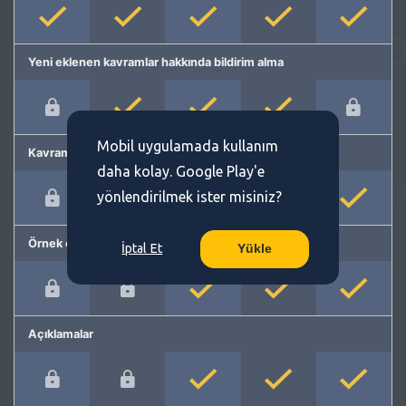
Yeni eklenen kavramlar hakkında bildirim alma
Mobil uygulamada kullanım
Kavram önerme
daha kolay. Google Play'e
yönlendirilmek ister misiniz?
Örnek cümleler
İptal Et
Yükle
Açıklamalar