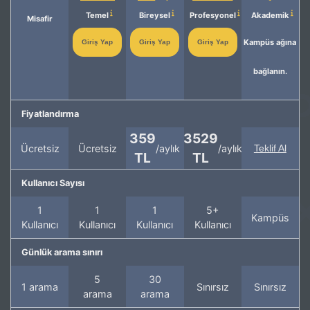
Temel
Bireysel
Profesyonel
Akademik
Misafir
Kampüs ağına
Giriş Yap
Giriş Yap
Giriş Yap
bağlanın.
Fiyatlandırma
359
3529
Ücretsiz
Ücretsiz
/aylık
/aylık
Teklif Al
TL
TL
Kullanıcı Sayısı
1
1
1
5+
Kampüs
Kullanıcı
Kullanıcı
Kullanıcı
Kullanıcı
Günlük arama sınırı
5
30
1 arama
Sınırsız
Sınırsız
arama
arama