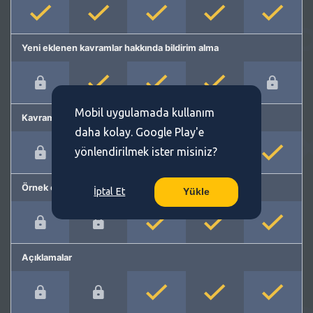
Yeni eklenen kavramlar hakkında bildirim alma
Mobil uygulamada kullanım
Kavram önerme
daha kolay. Google Play'e
yönlendirilmek ister misiniz?
Örnek cümleler
İptal Et
Yükle
Açıklamalar