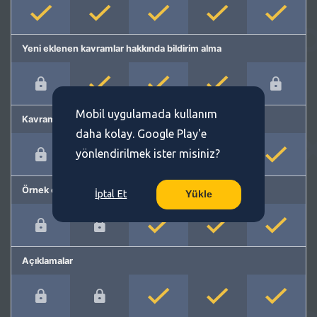
Yeni eklenen kavramlar hakkında bildirim alma
Mobil uygulamada kullanım
Kavram önerme
daha kolay. Google Play'e
yönlendirilmek ister misiniz?
Örnek cümleler
İptal Et
Yükle
Açıklamalar