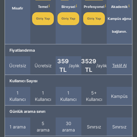
Temel
Bireysel
Profesyonel
Akademik
Misafir
Kampüs ağına
Giriş Yap
Giriş Yap
Giriş Yap
bağlanın.
Fiyatlandırma
359
3529
Ücretsiz
Ücretsiz
/aylık
/aylık
Teklif Al
TL
TL
Kullanıcı Sayısı
1
1
1
5+
Kampüs
Kullanıcı
Kullanıcı
Kullanıcı
Kullanıcı
Günlük arama sınırı
5
30
1 arama
Sınırsız
Sınırsız
arama
arama