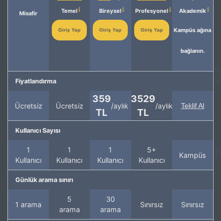
Temel
Bireysel
Profesyonel
Akademik
Misafir
Kampüs ağına
Giriş Yap
Giriş Yap
Giriş Yap
bağlanın.
Fiyatlandırma
359
3529
Ücretsiz
Ücretsiz
/aylık
/aylık
Teklif Al
TL
TL
Kullanıcı Sayısı
1
1
1
5+
Kampüs
Kullanıcı
Kullanıcı
Kullanıcı
Kullanıcı
Günlük arama sınırı
5
30
1 arama
Sınırsız
Sınırsız
arama
arama