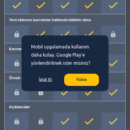
Yeni eklenen kavramlar hakkında bildirim alma
Mobil uygulamada kullanım
Kavram önerme
daha kolay. Google Play'e
yönlendirilmek ister misiniz?
Örnek cümleler
İptal Et
Yükle
Açıklamalar