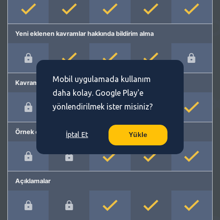
Yeni eklenen kavramlar hakkında bildirim alma
Mobil uygulamada kullanım
Kavram önerme
daha kolay. Google Play'e
yönlendirilmek ister misiniz?
Örnek cümleler
İptal Et
Yükle
Açıklamalar