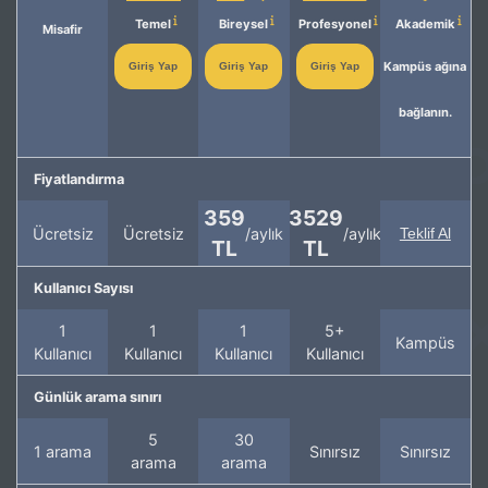
Temel
Bireysel
Profesyonel
Akademik
Misafir
Kampüs ağına
Giriş Yap
Giriş Yap
Giriş Yap
bağlanın.
Fiyatlandırma
359
3529
Ücretsiz
Ücretsiz
/aylık
/aylık
Teklif Al
TL
TL
Kullanıcı Sayısı
1
1
1
5+
Kampüs
Kullanıcı
Kullanıcı
Kullanıcı
Kullanıcı
Günlük arama sınırı
5
30
1 arama
Sınırsız
Sınırsız
arama
arama