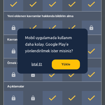
Yeni eklenen kavramlar hakkında bildirim alma
Mobil uygulamada kullanım
Kavram önerme
daha kolay. Google Play'e
yönlendirilmek ister misiniz?
Örnek cümleler
İptal Et
Yükle
Açıklamalar