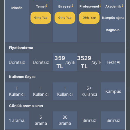
Temel
Bireysel
Profesyonel
Akademik
Misafir
Kampüs ağına
Giriş Yap
Giriş Yap
Giriş Yap
bağlanın.
Fiyatlandırma
359
3529
Ücretsiz
Ücretsiz
/aylık
/aylık
Teklif Al
TL
TL
Kullanıcı Sayısı
1
1
1
5+
Kampüs
Kullanıcı
Kullanıcı
Kullanıcı
Kullanıcı
Günlük arama sınırı
5
30
1 arama
Sınırsız
Sınırsız
arama
arama