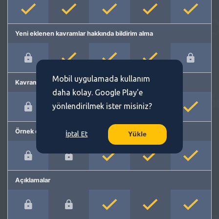
Yeni eklenen kavramlar hakkında bildirim alma
Mobil uygulamada kullanım
Kavram önerme
daha kolay. Google Play'e
yönlendirilmek ister misiniz?
Örnek cümleler
İptal Et
Yükle
Açıklamalar