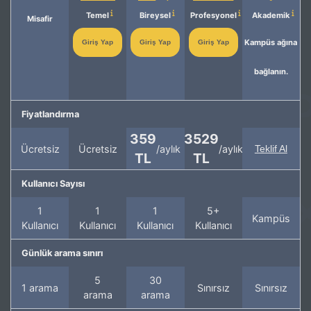
Temel
Bireysel
Profesyonel
Akademik
Misafir
Kampüs ağına
Giriş Yap
Giriş Yap
Giriş Yap
bağlanın.
Fiyatlandırma
359
3529
Ücretsiz
Ücretsiz
/aylık
/aylık
Teklif Al
TL
TL
Kullanıcı Sayısı
1
1
1
5+
Kampüs
Kullanıcı
Kullanıcı
Kullanıcı
Kullanıcı
Günlük arama sınırı
5
30
1 arama
Sınırsız
Sınırsız
arama
arama