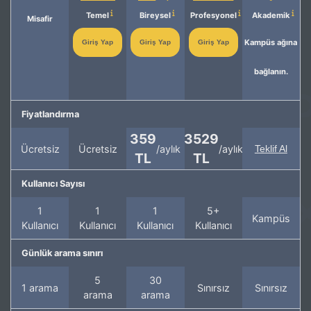
Temel
Bireysel
Profesyonel
Akademik
Misafir
Kampüs ağına
Giriş Yap
Giriş Yap
Giriş Yap
bağlanın.
Fiyatlandırma
359
3529
Ücretsiz
Ücretsiz
/aylık
/aylık
Teklif Al
TL
TL
Kullanıcı Sayısı
1
1
1
5+
Kampüs
Kullanıcı
Kullanıcı
Kullanıcı
Kullanıcı
Günlük arama sınırı
5
30
1 arama
Sınırsız
Sınırsız
arama
arama