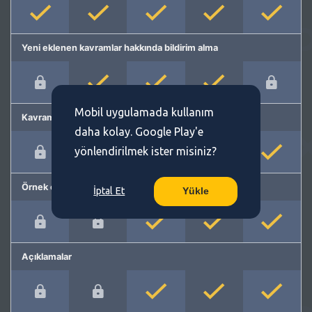
Yeni eklenen kavramlar hakkında bildirim alma
Mobil uygulamada kullanım
Kavram önerme
daha kolay. Google Play'e
yönlendirilmek ister misiniz?
Örnek cümleler
İptal Et
Yükle
Açıklamalar