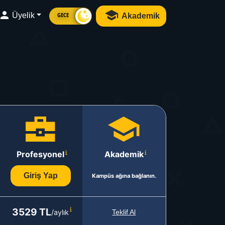
Üyelik
Akademik
GECE
Profesyonel
Akademik
Giriş Yap
Kampüs ağına bağlanın.
3529 TL
/aylık
Teklif Al