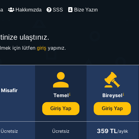
ma
Hakkımızda
SSS
Bize Yazın
inize ulaştınız.
mek için lütfen
yapınız.
giriş
Misafir
Temel
Bireysel
Giriş Yap
Giriş Yap
359 TL
Ücretsiz
Ücretsiz
/aylık