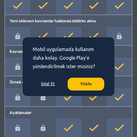
Yeni eklenen kavramlar hakkında bildirim alma
Mobil uygulamada kullanım
Kavram önerme
daha kolay. Google Play'e
yönlendirilmek ister misiniz?
Örnek cümleler
İptal Et
Yükle
Açıklamalar