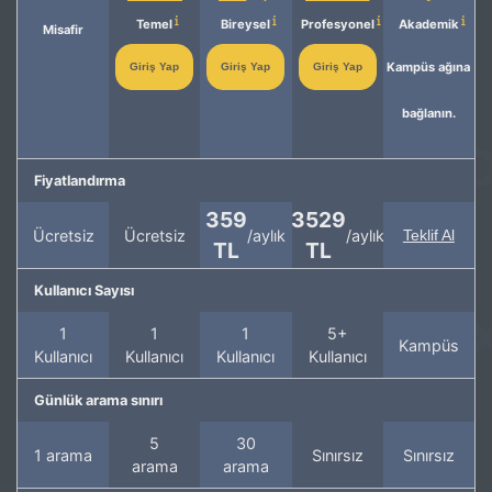
Temel
Bireysel
Profesyonel
Akademik
Misafir
Kampüs ağına
Giriş Yap
Giriş Yap
Giriş Yap
bağlanın.
Fiyatlandırma
359
3529
Ücretsiz
Ücretsiz
/aylık
/aylık
Teklif Al
TL
TL
Kullanıcı Sayısı
1
1
1
5+
Kampüs
Kullanıcı
Kullanıcı
Kullanıcı
Kullanıcı
Günlük arama sınırı
5
30
1 arama
Sınırsız
Sınırsız
arama
arama