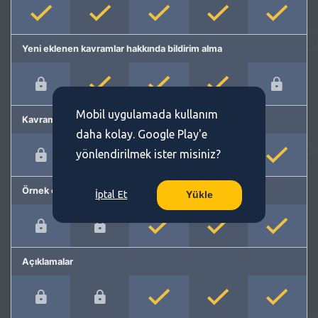
Yeni eklenen kavramlar hakkında bildirim alma
Mobil uygulamada kullanım
Kavram önerme
daha kolay. Google Play'e
yönlendirilmek ister misiniz?
Örnek cümleler
İptal Et
Yükle
Açıklamalar