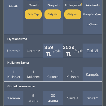
Temel
Bireysel
Profesyonel
Akademik
Misafir
Kampüs ağına
Giriş Yap
Giriş Yap
Giriş Yap
bağlanın.
Fiyatlandırma
359
3529
Ücretsiz
Ücretsiz
/aylık
/aylık
Teklif Al
TL
TL
Kullanıcı Sayısı
1
1
1
5+
Kampüs
Kullanıcı
Kullanıcı
Kullanıcı
Kullanıcı
Günlük arama sınırı
5
30
1 arama
Sınırsız
Sınırsız
arama
arama