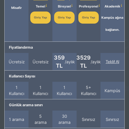
Temel
Bireysel
Profesyonel
Akademik
Misafir
Kampüs ağına
Giriş Yap
Giriş Yap
Giriş Yap
bağlanın.
Fiyatlandırma
359
3529
Ücretsiz
Ücretsiz
/aylık
/aylık
Teklif Al
TL
TL
Kullanıcı Sayısı
1
1
1
5+
Kampüs
Kullanıcı
Kullanıcı
Kullanıcı
Kullanıcı
Günlük arama sınırı
5
30
1 arama
Sınırsız
Sınırsız
arama
arama