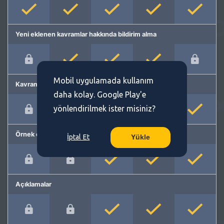
Yeni eklenen kavramlar hakkında bildirim alma
Mobil uygulamada kullanım
Kavram önerme
daha kolay. Google Play'e
yönlendirilmek ister misiniz?
Örnek cümleler
İptal Et
Yükle
Açıklamalar